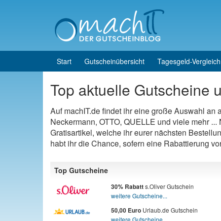
Skip to content
Skip to main menu
Start
Gutscheinübersicht
Tagesgeld-Vergleich
Top aktuelle Gutscheine u
Auf machIT.de findet ihr eine große Auswahl an
Neckermann, OTTO, QUELLE und viele mehr ... N
Gratisartikel, welche ihr eurer nächsten Bestellu
habt ihr die Chance, sofern eine Rabattierung v
Top Gutscheine
s.Oliver Gutschein
30% Rabatt
weitere Gutscheine...
Urlaub.de Gutschein
50,00 Euro
weitere Gutscheine...