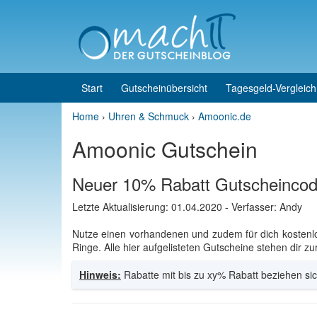
Skip to content
Skip to main menu
Start
Gutscheinübersicht
Tagesgeld-Vergleich
Home
›
Uhren & Schmuck
›
Amoonic.de
Amoonic Gutschein
Neuer 10% Rabatt Gutscheincod
Letzte Aktualisierung:
01.04.2020
- Verfasser: Andy
Nutze einen vorhandenen und zudem für dich kosten
Ringe. Alle hier aufgelisteten Gutscheine stehen dir z
Hinweis:
Rabatte mit bis zu xy% Rabatt beziehen sic