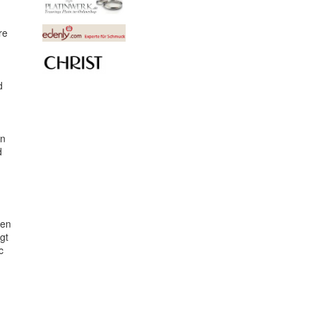
re
d
en
d
nen
gt
c