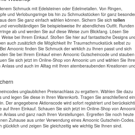
denem Schmuck mit Edelsteinen oder Edelmetallen. Von Ringen,
pfe und Verlobungsringe bis hin zu Schmuckstücken für ganz besonde
 aus dem Sie ganz einfach wählen können. Sichern Sie sich
tollen
und vervollständigen Sie beispielsweise Ihr abendliches Outfit. Runden
rringe ab und werden Sie auf diese Weise zum Blickfang. Lösen Sie
 Weise bei Ihrem Einkauf. Stoßen Sie hier auf fantastische Designs un
haben auch zusätzlich die Möglichkeit Ihr Traumschmuckstück selbst zu
. Bei Amoonic finden Sie Schmuck der wirklich zu Ihnen passt und sich
nden Sie bei Ihrem Einkauf einen Amoonic Gutscheincode und stauben
en Sie sich jetzt im Online-Shop von Amoonic um und wählen Sie Ihr
 Anlass und auch im Alltag mit Ihren atemberaubenden Kreationen un
ichern
cheincodes unglaublichen Preisnachlass zu ergattern. Wählen Sie dazu
aus und legen Sie diese in Ihren Warenkorb. Tragen Sie anschließend ei
n. Der angegebene Aktionscode wird sofort registriert und berücksichti
e auf Ihren Einkauf. Schauen Sie sich jetzt im Online-Shop von Amooni
 Anlass und ganz nach Ihren Vorstellungen. Ergreifen Sie noch heute
Ihnen Zuhause aus unter Verwendung eines Amoonic Gutschein-Codes.
glücklich und zeigen Sie gleichzeitig wie wichtig Sie Ihnen sind.