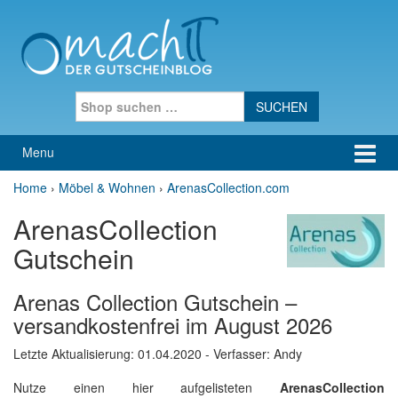
Skip to content
Skip to main menu
Search for:
Menu
Home
›
Möbel & Wohnen
›
ArenasCollection.com
ArenasCollection
Gutschein
Arenas Collection Gutschein –
versandkostenfrei im August 2026
Letzte Aktualisierung:
01.04.2020
- Verfasser: Andy
Nutze einen hier aufgelisteten
ArenasCollection