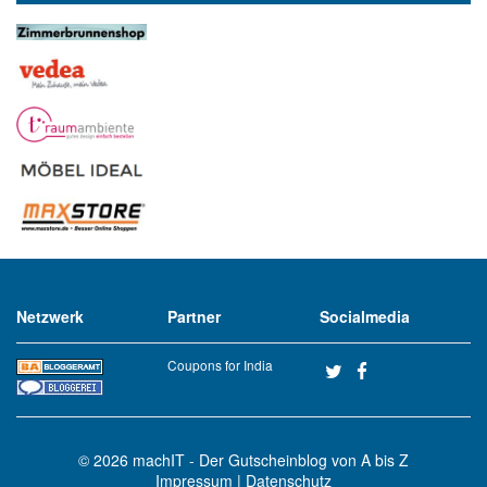
Netzwerk
Partner
Socialmedia
Coupons for India
© 2026
machIT - Der Gutscheinblog von A bis Z
Impressum
|
Datenschutz