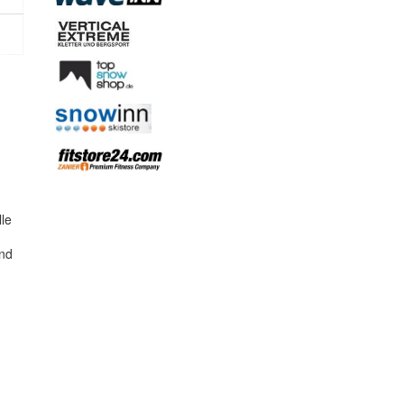
le
und