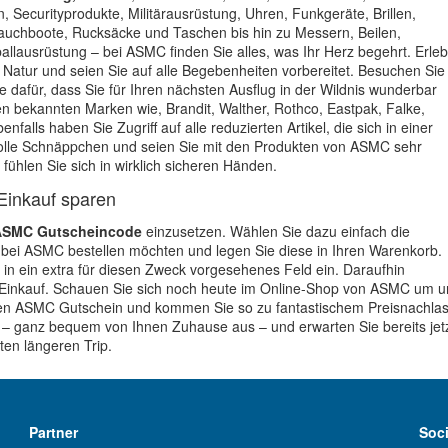
Securityprodukte, Militärausrüstung, Uhren, Funkgeräte, Brillen,
lauchboote, Rucksäcke und Taschen bis hin zu Messern, Beilen,
allausrüstung – bei ASMC finden Sie alles, was Ihr Herz begehrt. Erle
atur und seien Sie auf alle Begebenheiten vorbereitet. Besuchen Sie
afür, dass Sie für Ihren nächsten Ausflug in der Wildnis wunderbar
hen bekannten Marken wie, Brandit, Walther, Rothco, Eastpak, Falke,
falls haben Sie Zugriff auf alle reduzierten Artikel, die sich in einer
 tolle Schnäppchen und seien Sie mit den Produkten von ASMC sehr
ühlen Sie sich in wirklich sicheren Händen.
Einkauf sparen
ASMC Gutscheincode
einzusetzen. Wählen Sie dazu einfach die
e bei ASMC bestellen möchten und legen Sie diese in Ihren Warenkorb.
n ein extra für diesen Zweck vorgesehenes Feld ein. Daraufhin
Einkauf. Schauen Sie sich noch heute im Online-Shop von ASMC um 
einen ASMC Gutschein und kommen Sie so zu fantastischem Preisnachla
 – ganz bequem von Ihnen Zuhause aus – und erwarten Sie bereits jet
en längeren Trip.
Partner
Soc