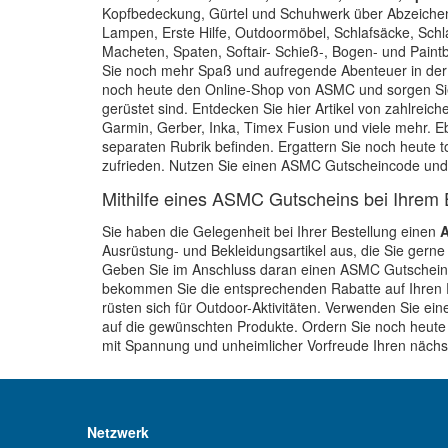
Kopfbedeckung, Gürtel und Schuhwerk über Abzeichen, 
Lampen, Erste Hilfe, Outdoormöbel, Schlafsäcke, Sch
Macheten, Spaten, Softair- Schieß-, Bogen- und Paintb
Sie noch mehr Spaß und aufregende Abenteuer in der N
noch heute den Online-Shop von ASMC und sorgen Sie d
gerüstet sind. Entdecken Sie hier Artikel von zahlreic
Garmin, Gerber, Inka, Timex Fusion und viele mehr. Eben
separaten Rubrik befinden. Ergattern Sie noch heute
zufrieden. Nutzen Sie einen ASMC Gutscheincode und f
Mithilfe eines ASMC Gutscheins bei Ihrem 
Sie haben die Gelegenheit bei Ihrer Bestellung einen
Ausrüstung- und Bekleidungsartikel aus, die Sie gern
Geben Sie im Anschluss daran einen ASMC Gutschein i
bekommen Sie die entsprechenden Rabatte auf Ihren 
rüsten sich für Outdoor-Aktivitäten. Verwenden Sie 
auf die gewünschten Produkte. Ordern Sie noch heute
mit Spannung und unheimlicher Vorfreude Ihren nächst
Netzwerk