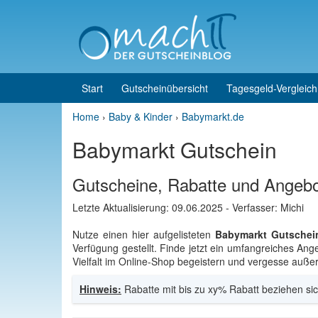
Skip to content
Skip to main menu
Start
Gutscheinübersicht
Tagesgeld-Vergleich
Home
›
Baby & Kinder
›
Babymarkt.de
Babymarkt Gutschein
Gutscheine, Rabatte und Angebo
Letzte Aktualisierung:
09.06.2025
- Verfasser: Michi
Nutze einen hier aufgelisteten
Babymarkt Gutschei
Verfügung gestellt. Finde jetzt ein umfangreiches 
Vielfalt im Online-Shop begeistern und vergesse außer
Hinweis:
Rabatte mit bis zu xy% Rabatt beziehen sic