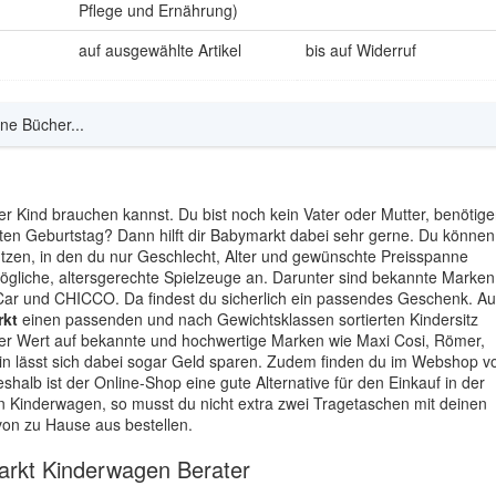
Pflege und Ernährung)
auf ausgewählte Artikel
bis auf Widerruf
ne Bücher...
der Kind brauchen kannst. Du bist noch kein Vater oder Mutter, benötig
rten Geburtstag? Dann hilft dir Babymarkt dabei sehr gerne. Du können
utzen, in den du nur Geschlecht, Alter und gewünschte Preisspanne
ögliche, altersgerechte Spielzeuge an. Darunter sind bekannte Marken
nd CHICCO. Da findest du sicherlich ein passendes Geschenk. A
kt
einen passenden und nach Gewichtsklassen sortierten Kindersitz
ier Wert auf bekannte und hochwertige Marken wie Maxi Cosi, Römer,
in lässt sich dabei sogar Geld sparen. Zudem finden du im Webshop v
halb ist der Online-Shop eine gute Alternative für den Einkauf in der
en Kinderwagen, so musst du nicht extra zwei Tragetaschen mit deinen
on zu Hause aus bestellen.
arkt Kinderwagen Berater