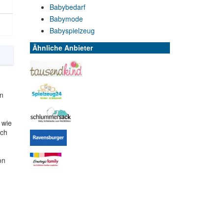
Babybedarf
Babymode
Babyspielzeug
Ähnliche Anbieter
en
 wie
uch
on