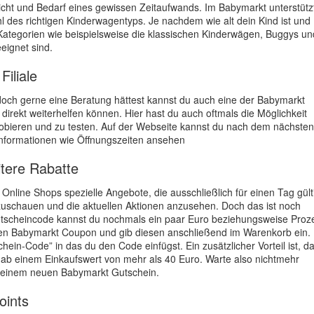
eicht und Bedarf eines gewissen Zeitaufwands. Im Babymarkt unterstütz
hl des richtigen Kinderwagentyps. Je nachdem wie alt dein Kind ist und
 Kategorien wie beispielsweise die klassischen Kinderwägen, Buggys un
eignet sind.
Filiale
d doch gerne eine Beratung hättest kannst du auch eine der Babymarkt
n direkt weiterhelfen können. Hier hast du auch oftmals die Möglichkeit
obieren und zu testen. Auf der Webseite kannst du nach dem nächsten
nformationen wie Öffnungszeiten ansehen
tere Rabatte
Online Shops spezielle Angebote, die ausschließlich für einen Tag gült
izuschauen und die aktuellen Aktionen anzusehen. Doch das ist noch
utscheincode kannst du nochmals ein paar Euro beziehungsweise Proz
ten Babymarkt Coupon und gib diesen anschließend im Warenkorb ein.
ein-Code” in das du den Code einfügst. Ein zusätzlicher Vorteil ist, d
t ab einem Einkaufswert von mehr als 40 Euro. Warte also nichtmehr
it einem neuen Babymarkt Gutschein.
oints