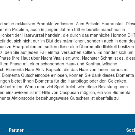
d seine exklusiven Produkte verlassen. Zum Beispiel Haarausfall. Dies
r ein Problem, auch in jungen Jahren tritt er bereits manchmal in
lichkeit der Haarwurzel handeln, die durch das männliche Hormon DH
findet sich nicht nur im Blut des männlichen, sondern auch in dem de
auen zu Haarproblemen, sollten diese eine Überempfindlichkeit besitzen
z, den Sie auf jeden Fall einmal versuchen sollten. Es handelt sich um
ase Ihre Haut über Nacht Vitalisiert wird. Nächster Schritt ist es, dies
ritten Phase mit einer schonenden Haar- und Kopfhautwäsche
ch Biomenta Haar-Aktiv-Kapseln, die das Haar von innen heraus mit
en Biomenta Gutscheincode einlösen, können Sie dank dieses Biomenta
ungen bietet Ihnen Biomenta für die Hautpflege oder den Gelenken.
z betroffen. Wenn man viel Sport treibt, wird diese Belastung noch
n einzuwirken ist mit Hilfe von Caspusan möglich, ein von Biomenta
enta Aktionscode beziehungsweise Gutschein ist ebenfalls zu
Partner
Soc