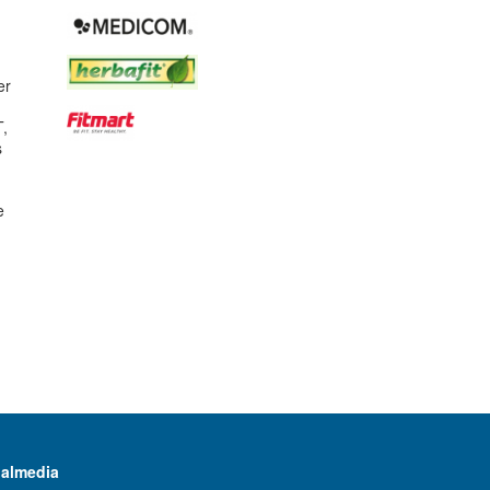
er
T,
s
.
e
ialmedia