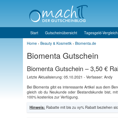
Skip to content
Skip to main menu
Start
Gutscheinübersicht
Tagesgeld-Vergleich
Home
›
Beauty & Kosmetik
›
Biomenta.de
Biomenta Gutschein
Biomenta Gutschein – 3,50 € Ra
Letzte Aktualisierung:
05.10.2021
- Verfasser: Andy
Bei Biomenta gibt es interessante Artikel aus dem B
gleich ob du Neukunde oder Bestandskunde bist, mi
100% kostenlos zur Verfügung.
Hinweis:
Rabatte mit bis zu xy% Rabatt beziehen sic