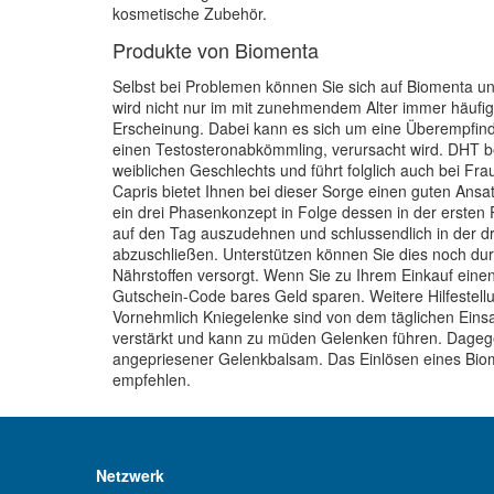
kosmetische Zubehör.
Produkte von Biomenta
Selbst bei Problemen können Sie sich auf Biomenta un
wird nicht nur im mit zunehmendem Alter immer häufige
Erscheinung. Dabei kann es sich um eine Überempfind
einen Testosteronabkömmling, verursacht wird. DHT be
weiblichen Geschlechts und führt folglich auch bei Fr
Capris bietet Ihnen bei dieser Sorge einen guten Ansat
ein drei Phasenkonzept in Folge dessen in der ersten Ph
auf den Tag auszudehnen und schlussendlich in der d
abzuschließen. Unterstützen können Sie dies noch dur
Nährstoffen versorgt. Wenn Sie zu Ihrem Einkauf ein
Gutschein-Code bares Geld sparen. Weitere Hilfestell
Vornehmlich Kniegelenke sind von dem täglichen Einsat
verstärkt und kann zu müden Gelenken führen. Dagege
angepriesener Gelenkbalsam. Das Einlösen eines Biom
empfehlen.
Netzwerk