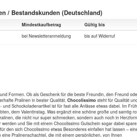
n / Bestandskunden (Deutschland)
Mindestkaufbetrag
Gültig bis
bei Newsletteranmeldung
bis auf Widerruf
en und Formen. Ob als Geschenk für die beste Freundin, den Freund ode
rhafte Pralinen in bester Qualität.
Chocolissimo
steht für Qualität un
- und Schockoladenartikel ist für fast alle Anlässe etwas dabei. Im Früh
iebten, dem Valentinstag. Was ergänzt eine schöne große und samtig ro
linen, die nicht nur super schmecken, sondern auch noch in Herzfor
r werden und Sie mit einem Chocolissimo Gutschein sogar dabei spare
für den sich Chocolissimo etwas Besonderes einfallen hat lassen – ein
 eine Pralinenschachtel, die mit einem persönlichen, von Ihnen