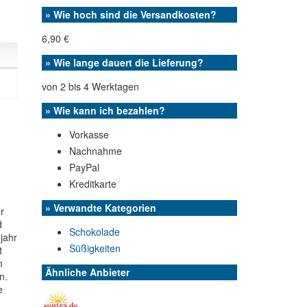
» Wie hoch sind die Versandkosten?
6,90 €
» Wie lange dauert die Lieferung?
von 2 bis 4 Werktagen
» Wie kann ich bezahlen?
Vorkasse
Nachnahme
PayPal
Kreditkarte
» Verwandte Kategorien
r
d
Schokolade
jahr
Süßigkeiten
t
m
Ähnliche Anbieter
n.
e