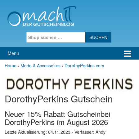
Skip to content
Skip to main menu
Search for:
Menu
Home
›
Mode & Accessoires
›
DorothyPerkins.com
DorothyPerkins Gutschein
Neuer 15% Rabatt Gutscheinbei
DorothyPerkins im August 2026
Letzte Aktualisierung:
04.11.2023
- Verfasser: Andy