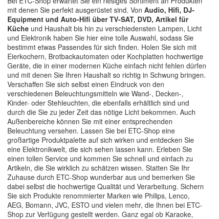
Bei ETC-Shop erwartet Sie ein riesiges Sortiment an Produkten
mit denen Sie perfekt ausgerüstet sind. Von
Audio, Hifi, DJ-
Equipment und Auto-Hifi über TV-SAT, DVD, Artikel für
Küche
und Haushalt bis hin zu verschiedensten Lampen, Licht
und Elektronik haben Sie hier eine tolle Auswahl, sodass Sie
bestimmt etwas Passendes für sich finden. Holen Sie sich mit
Eierkochern, Brotbackautomaten oder Kochplatten hochwertige
Geräte, die in einer modernen Küche einfach nicht fehlen dürfen
und mit denen Sie Ihren Haushalt so richtig in Schwung bringen.
Verschaffen Sie sich selbst einen Eindruck von den
verschiedenen Beleuchtungsmitteln wie Wand-, Decken-,
Kinder- oder Stehleuchten, die ebenfalls erhältlich sind und
durch die Sie zu jeder Zeit das nötige Licht bekommen. Auch
Außenbereiche können Sie mit einer entsprechenden
Beleuchtung versehen. Lassen Sie bei ETC-Shop eine
großartige Produktpalette auf sich wirken und entdecken Sie
eine Elektronikwelt, die sich sehen lassen kann. Erleben Sie
einen tollen Service und kommen Sie schnell und einfach zu
Artikeln, die Sie wirklich zu schätzen wissen. Statten Sie Ihr
Zuhause durch ETC-Shop wunderbar aus und bemerken Sie
dabei selbst die hochwertige Qualität und Verarbeitung. Sichern
Sie sich Produkte renommierter Marken wie Philips, Lenco,
AEG, Bomann, JVC, ESTO und vielen mehr, die Ihnen bei ETC-
Shop zur Verfügung gestellt werden. Ganz egal ob Karaoke,