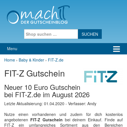
Skip to content
Skip to main menu
Search for:
Menu
Home
›
Baby & Kinder
›
FIT-Z.de
FIT-Z Gutschein
Neuer 10 Euro Gutschein
bei FIT-Z.de im August 2026
Letzte Aktualisierung:
01.04.2020
- Verfasser: Andy
Nutze einen vorhandenen und zudem für dich kostenlos
angebotenen
FIT-Z Gutschein
bei deinem Einkauf. Finde auf
FIT-Z ein umfangreiches Sortiment aus den Bereichen