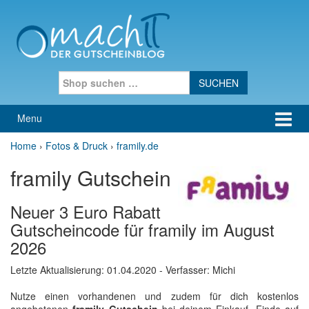
Skip to content
Skip to main menu
Search for:
Menu
Home
›
Fotos & Druck
›
framily.de
framily Gutschein
Neuer 3 Euro Rabatt
Gutscheincode für framily im August
2026
Letzte Aktualisierung:
01.04.2020
- Verfasser: Michi
Nutze einen vorhandenen und zudem für dich kostenlos