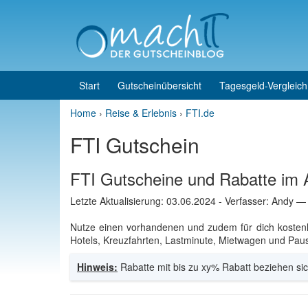
Skip to content
Skip to main menu
Start
Gutscheinübersicht
Tagesgeld-Vergleich
Home
›
Reise & Erlebnis
›
FTI.de
FTI Gutschein
FTI Gutscheine und Rabatte im 
Letzte Aktualisierung:
03.06.2024
- Verfasser: Andy
—
Nutze einen vorhandenen und zudem für dich koste
Hotels, Kreuzfahrten, Lastminute, Mietwagen und Pausc
Hinweis:
Rabatte mit bis zu xy% Rabatt beziehen sic