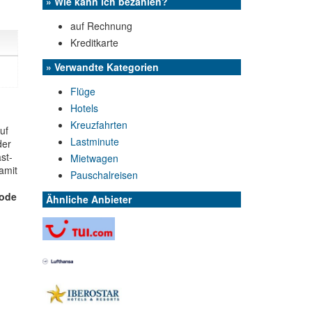
» Wie kann ich bezahlen?
auf Rechnung
Kreditkarte
» Verwandte Kategorien
Flüge
Hotels
Kreuzfahrten
uf
Lastminute
der
st-
Mietwagen
amit
Pauschalreisen
code
Ähnliche Anbieter