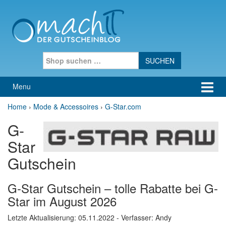
Skip to content
Skip to main menu
Search for:
Menu
Home
›
Mode & Accessoires
›
G-Star.com
G-
Star
Gutschein
G-Star Gutschein – tolle Rabatte bei G-
Star im August 2026
Letzte Aktualisierung:
05.11.2022
- Verfasser: Andy