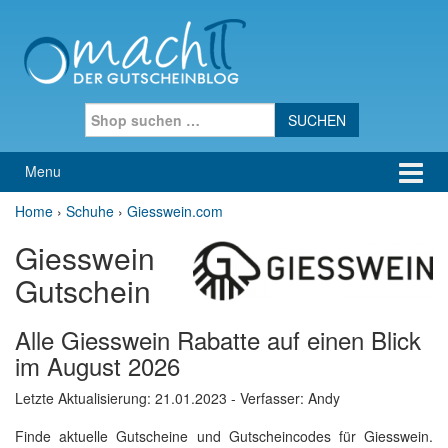
Skip to content
Skip to main menu
Search for:
Menu
Home
›
Schuhe
›
Giesswein.com
Giesswein
Gutschein
Alle Giesswein Rabatte auf einen Blick
im August 2026
Letzte Aktualisierung:
21.01.2023
- Verfasser: Andy
Finde aktuelle Gutscheine und Gutscheincodes für Giesswein.