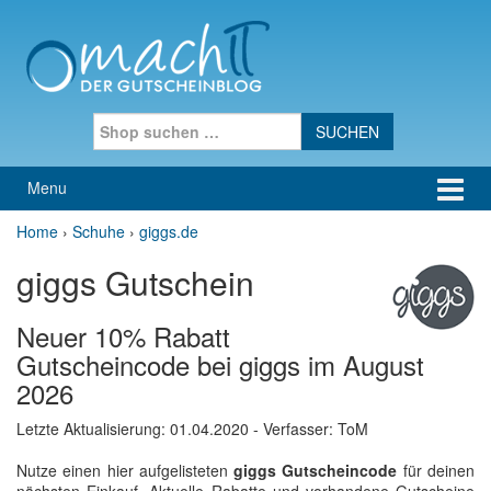
Skip to content
Skip to main menu
Search for:
Menu
Home
›
Schuhe
›
giggs.de
giggs Gutschein
Neuer 10% Rabatt
Gutscheincode bei giggs im August
2026
Letzte Aktualisierung:
01.04.2020
- Verfasser: ToM
Nutze einen hier aufgelisteten
giggs Gutscheincode
für deinen