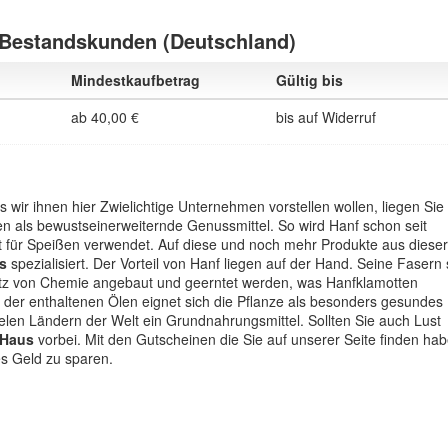
 Bestandskunden (Deutschland)
Mindestkaufbetrag
Gültig bis
ab 40,00 €
bis auf Widerruf
wir ihnen hier Zwielichtige Unternehmen vorstellen wollen, liegen Sie
en als bewustseinerweiternde Genussmittel. So wird Hanf schon seit
at für Speißen verwendet. Auf diese und noch mehr Produkte aus dieser
s
spezialisiert. Der Vorteil von Hanf liegen auf der Hand. Seine Fasern 
atz von Chemie angebaut und geerntet werden, was Hanfklamotten
 der enthaltenen Ölen eignet sich die Pflanze als besonders gesundes
ielen Ländern der Welt ein Grundnahrungsmittel. Sollten Sie auch Lust
fHaus
vorbei. Mit den Gutscheinen die Sie auf unserer Seite finden ha
es Geld zu sparen.