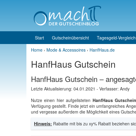
Skip to content
Skip to main menu
Start
Gutscheinübersicht
Tagesgeld-Vergleich
Home
›
Mode & Accessoires
›
HanfHaus.de
HanfHaus Gutschein
HanfHaus Gutschein – angesagt
Letzte Aktualisierung:
04.01.2021
- Verfasser: Andy
Nutze einen hier aufgelisteten
HanfHaus Gutschei
Verfügung gestellt. Finde jetzt ein umfangreiches A
und vergesse außerdem die Möglichkeit eines Gutschei
Hinweis:
Rabatte mit bis zu xy% Rabatt beziehen sic