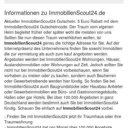
Informationen zu ImmobilienScout24.de
Aktueller ImmobilienScout24 Gutschein. 5 Euro Rabatt mit dem
ImmobilienScout24 Gutscheincode. Der Traum vom eigenen
Heim begleitet früher oder später wohl die meisten von uns.
Sollten Sie nun diesen Traum verwirklichen wollen, ist
ImmobilienScout24
genau die richtige Adresse für Sie. Auf der
Internetpräsenz des Unternehmens finden Sie sowohl Immobilien
die zur vermietung als auch zum kauf angeboten werden.
Angeboten werden bei ImmobilienScout24 Wohnungen, Häuser,
Auslandsimmobilien oder Wohnungen auf Zeit. Jedoch sollten Sie
nicht nur bei ImmobilienScout24 vorbeischauen, wenn Sie
vorhaben zu mieten oder zu kaufen, sondern auch Bauherren
oder Gewerbetreibende werden hier fündig. So finden Sie bei
ImmobilienScout24 auch Baugrundstücke oder Hausbau-Anbieter
oder Gewerbeimmobilien wie Büro- und Gastronomiegebäude,
Hallen oder gar Hotels. Bei über 100.000 Angeboten in ganz
Deutschland werden bestimmt auch Sie bei ImmobilienScout24
fündig. Schauen Sie einfach auf
ImmobilienScout24
vorbei.
- Finden Sie mit ImmobilenScout24 jetzt ihr Traumhaus oder ihre
Traumwohnung
- ImmobilienScout24 hat pro Monat über 100.000 Angebote