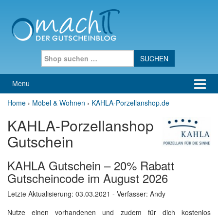
Skip to content
Skip to main menu
Search for:
Menu
Home
›
Möbel & Wohnen
›
KAHLA-Porzellanshop.de
KAHLA-Porzellanshop
Gutschein
KAHLA Gutschein – 20% Rabatt
Gutscheincode im August 2026
Letzte Aktualisierung:
03.03.2021
- Verfasser: Andy
Nutze einen vorhandenen und zudem für dich kostenlos