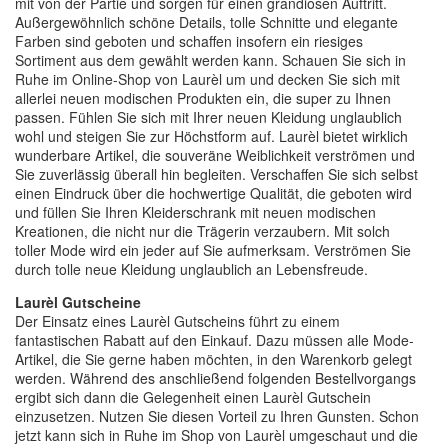
mit von der Partie und sorgen für einen grandiosen Auftritt.
Außergewöhnlich schöne Details, tolle Schnitte und elegante
Farben sind geboten und schaffen insofern ein riesiges
Sortiment aus dem gewählt werden kann. Schauen Sie sich in
Ruhe im Online-Shop von Laurèl um und decken Sie sich mit
allerlei neuen modischen Produkten ein, die super zu Ihnen
passen. Fühlen Sie sich mit Ihrer neuen Kleidung unglaublich
wohl und steigen Sie zur Höchstform auf. Laurèl bietet wirklich
wunderbare Artikel, die souveräne Weiblichkeit verströmen und
Sie zuverlässig überall hin begleiten. Verschaffen Sie sich selbst
einen Eindruck über die hochwertige Qualität, die geboten wird
und füllen Sie Ihren Kleiderschrank mit neuen modischen
Kreationen, die nicht nur die Trägerin verzaubern. Mit solch
toller Mode wird ein jeder auf Sie aufmerksam. Verströmen Sie
durch tolle neue Kleidung unglaublich an Lebensfreude.
Laurèl Gutscheine
Der Einsatz eines Laurèl Gutscheins führt zu einem
fantastischen Rabatt auf den Einkauf. Dazu müssen alle Mode-
Artikel, die Sie gerne haben möchten, in den Warenkorb gelegt
werden. Während des anschließend folgenden Bestellvorgangs
ergibt sich dann die Gelegenheit einen Laurèl Gutschein
einzusetzen. Nutzen Sie diesen Vorteil zu Ihren Gunsten. Schon
jetzt kann sich in Ruhe im Shop von Laurèl umgeschaut und die