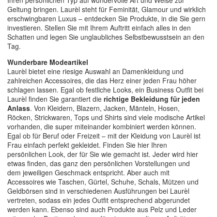
Ihren persönlichen Typ auf wundervolle Art und Weise zur
Geltung bringen. Laurèl steht für Feminität, Glamour und wirklich
erschwingbaren Luxus – entdecken Sie Produkte, in die Sie gern
investieren. Stellen Sie mit Ihrem Auftritt einfach alles in den
Schatten und legen Sie unglaubliches Selbstbewusstsein an den
Tag.
Wunderbare Modeartikel
Laurèl bietet eine riesige Auswahl an Damenkleidung und
zahlreichen Accessoires, die das Herz einer jeden Frau höher
schlagen lassen. Egal ob festliche Looks, ein Business Outfit bei
Laurèl finden Sie garantiert die
richtige Bekleidung für jeden
Anlass
. Von Kleidern, Blazern, Jacken, Mänteln, Hosen,
Röcken, Strickwaren, Tops und Shirts sind viele modische Artikel
vorhanden, die super miteinander kombiniert werden können.
Egal ob für Beruf oder Freizeit – mit der Kleidung von Laurèl ist
Frau einfach perfekt gekleidet. Finden Sie hier Ihren
persönlichen Look, der für Sie wie gemacht ist. Jeder wird hier
etwas finden, das ganz den persönlichen Vorstellungen und
dem jeweiligen Geschmack entspricht. Aber auch mit
Accessoires wie Taschen, Gürtel, Schuhe, Schals, Mützen und
Geldbörsen sind in verschiedenen Ausführungen bei Laurèl
vertreten, sodass ein jedes Outfit entsprechend abgerundet
werden kann. Ebenso sind auch Produkte aus Pelz und Leder