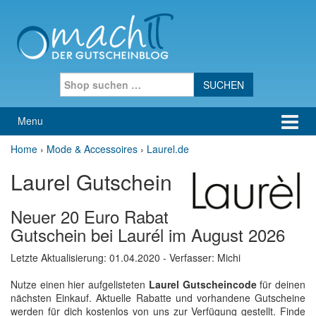
Skip to content
Skip to main menu
Search for:
Menu
Home
›
Mode & Accessoires
›
Laurel.de
Laurel Gutschein
Neuer 20 Euro Rabat
Gutschein bei Laurél im August 2026
Letzte Aktualisierung:
01.04.2020
- Verfasser: Michi
Nutze einen hier aufgelisteten
Laurel Gutscheincode
für deinen
nächsten Einkauf. Aktuelle Rabatte und vorhandene Gutscheine
werden für dich kostenlos von uns zur Verfügung gestellt. Finde