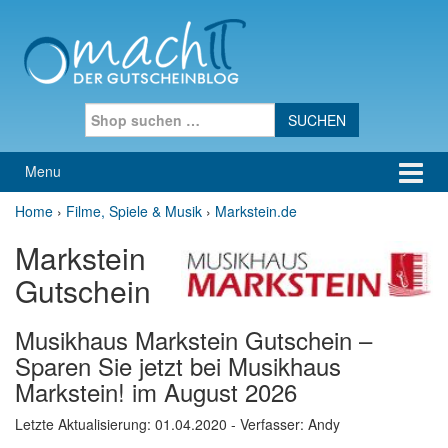
Skip to content
Skip to main menu
Search for:
Menu
Home
›
Filme, Spiele & Musik
›
Markstein.de
Markstein
Gutschein
Musikhaus Markstein Gutschein –
Sparen Sie jetzt bei Musikhaus
Markstein! im August 2026
Letzte Aktualisierung:
01.04.2020
- Verfasser: Andy