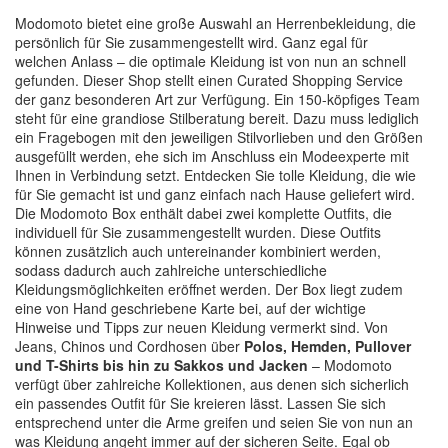
Modomoto bietet eine große Auswahl an Herrenbekleidung, die
persönlich für Sie zusammengestellt wird. Ganz egal für
welchen Anlass – die optimale Kleidung ist von nun an schnell
gefunden. Dieser Shop stellt einen Curated Shopping Service
der ganz besonderen Art zur Verfügung. Ein 150-köpfiges Team
steht für eine grandiose Stilberatung bereit. Dazu muss lediglich
ein Fragebogen mit den jeweiligen Stilvorlieben und den Größen
ausgefüllt werden, ehe sich im Anschluss ein Modeexperte mit
Ihnen in Verbindung setzt. Entdecken Sie tolle Kleidung, die wie
für Sie gemacht ist und ganz einfach nach Hause geliefert wird.
Die Modomoto Box enthält dabei zwei komplette Outfits, die
individuell für Sie zusammengestellt wurden. Diese Outfits
können zusätzlich auch untereinander kombiniert werden,
sodass dadurch auch zahlreiche unterschiedliche
Kleidungsmöglichkeiten eröffnet werden. Der Box liegt zudem
eine von Hand geschriebene Karte bei, auf der wichtige
Hinweise und Tipps zur neuen Kleidung vermerkt sind. Von
Jeans, Chinos und Cordhosen über
Polos, Hemden, Pullover
und T-Shirts bis hin zu Sakkos und Jacken
– Modomoto
verfügt über zahlreiche Kollektionen, aus denen sich sicherlich
ein passendes Outfit für Sie kreieren lässt. Lassen Sie sich
entsprechend unter die Arme greifen und seien Sie von nun an
was Kleidung angeht immer auf der sicheren Seite. Egal ob