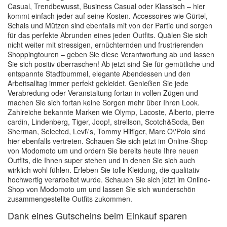
Casual, Trendbewusst, Business Casual oder Klassisch – hier
kommt einfach jeder auf seine Kosten. Accessoires wie Gürtel,
Schals und Mützen sind ebenfalls mit von der Partie und sorgen
für das perfekte Abrunden eines jeden Outfits. Quälen Sie sich
nicht weiter mit stressigen, ernüchternden und frustrierenden
Shoppingtouren – geben Sie diese Verantwortung ab und lassen
Sie sich positiv überraschen! Ab jetzt sind Sie für gemütliche und
entspannte Stadtbummel, elegante Abendessen und den
Arbeitsalltag immer perfekt gekleidet. Genießen Sie jede
Verabredung oder Veranstaltung fortan in vollen Zügen und
machen Sie sich fortan keine Sorgen mehr über Ihren Look.
Zahlreiche bekannte Marken wie Olymp, Lacoste, Alberto, pierre
cardin, Lindenberg, Tiger, Joop!, strellson, Scotch&Soda, Ben
Sherman, Selected, Levi\'s, Tommy Hilfiger, Marc O\'Polo sind
hier ebenfalls vertreten. Schauen Sie sich jetzt im Online-Shop
von Modomoto um und ordern Sie bereits heute Ihre neuen
Outfits, die Ihnen super stehen und in denen Sie sich auch
wirklich wohl fühlen. Erleben Sie tolle Kleidung, die qualitativ
hochwertig verarbeitet wurde. Schauen Sie sich jetzt im Online-
Shop von Modomoto um und lassen Sie sich wunderschön
zusammengestellte Outfits zukommen.
Dank eines Gutscheins beim Einkauf sparen