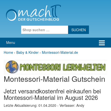
Skip to content
Skip to main menu
Search for:
Menu
Home
›
Baby & Kinder
›
Montessori-Material.de
Montessori-Material Gutschein
Jetzt versandkostenfrei einkaufen bei
Montessori-Material im August 2026
Letzte Aktualisierung:
01.04.2020
- Verfasser: Andy