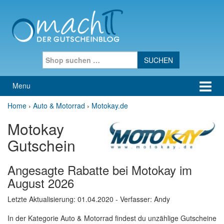
Skip to content
Skip to main menu
Search for:
Menu
Home
›
Auto & Motorrad
›
Motokay.de
Motokay
Gutschein
Angesagte Rabatte bei Motokay im
August 2026
Letzte Aktualisierung:
01.04.2020
- Verfasser: Andy
In der Kategorie Auto & Motorrad findest du unzählige Gutscheine