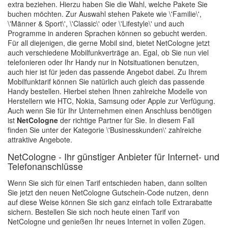
extra beziehen. Hierzu haben Sie die Wahl, welche Pakete Sie
buchen möchten. Zur Auswahl stehen Pakete wie \'Familie\',
\'Männer & Sport\', \'Classic\' oder \'Lifestyle\' und auch
Programme in anderen Sprachen können so gebucht werden.
Für all diejenigen, die gerne Mobil sind, bietet NetCologne jetzt
auch verschiedene Mobilfunkverträge an. Egal, ob Sie nun viel
telefonieren oder Ihr Handy nur in Notsituationen benutzen,
auch hier ist für jeden das passende Angebot dabei. Zu Ihrem
Mobilfunktarif können Sie natürlich auch gleich das passende
Handy bestellen. Hierbei stehen Ihnen zahlreiche Modelle von
Herstellern wie HTC, Nokia, Samsung oder Apple zur Verfügung.
Auch wenn Sie für Ihr Unternehmen einen Anschluss benötigen
ist
NetCologne
der richtige Partner für Sie. In diesem Fall
finden Sie unter der Kategorie \'Businesskunden\' zahlreiche
attraktive Angebote.
NetCologne - Ihr günstiger Anbieter für Internet- und
Telefonanschlüsse
Wenn Sie sich für einen Tarif entschieden haben, dann sollten
Sie jetzt den neuen NetCologne Gutschein-Code nutzen, denn
auf diese Weise können Sie sich ganz einfach tolle Extrarabatte
sichern. Bestellen Sie sich noch heute einen Tarif von
NetCologne und genießen Ihr neues Internet in vollen Zügen.