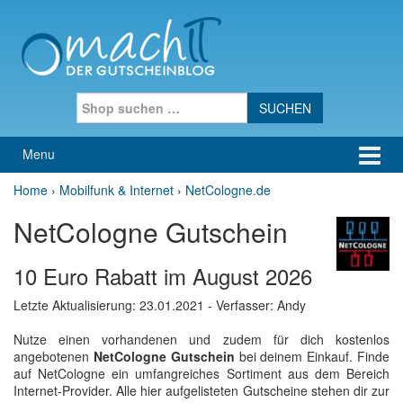
Skip to content
Skip to main menu
Search for:
Menu
Home
›
Mobilfunk & Internet
›
NetCologne.de
NetCologne Gutschein
10 Euro Rabatt im August 2026
Letzte Aktualisierung:
23.01.2021
- Verfasser: Andy
Nutze einen vorhandenen und zudem für dich kostenlos
angebotenen
NetCologne Gutschein
bei deinem Einkauf. Finde
auf NetCologne ein umfangreiches Sortiment aus dem Bereich
Internet-Provider. Alle hier aufgelisteten Gutscheine stehen dir zur