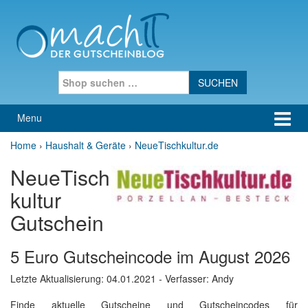
Skip to content
Skip to main menu
Search for:
Menu
Home
›
Haushalt & Geräte
›
NeueTischkultur.de
NeueTisch
kultur
Gutschein
5 Euro Gutscheincode im August 2026
Letzte Aktualisierung:
04.01.2021
- Verfasser: Andy
Finde aktuelle Gutscheine und Gutscheincodes für