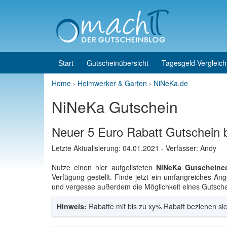
Skip to content
Skip to main menu
Start
Gutscheinübersicht
Tagesgeld-Vergleich
Home
›
Heimwerker & Garten
›
NiNeKa.de
NiNeKa Gutschein
Neuer 5 Euro Rabatt Gutschein 
Letzte Aktualisierung:
04.01.2021
- Verfasser: Andy
Nutze einen hier aufgelisteten
NiNeKa Gutscheinc
Verfügung gestellt. Finde jetzt ein umfangreiches A
und vergesse außerdem die Möglichkeit eines Gutschei
Hinweis:
Rabatte mit bis zu xy% Rabatt beziehen sic