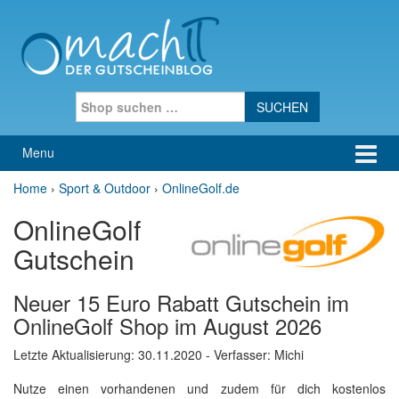
Skip to content
Skip to main menu
Search for:
Menu
Home
›
Sport & Outdoor
›
OnlineGolf.de
OnlineGolf
Gutschein
Neuer 15 Euro Rabatt Gutschein im
OnlineGolf Shop im August 2026
Letzte Aktualisierung:
30.11.2020
- Verfasser: Michi
Nutze einen vorhandenen und zudem für dich kostenlos