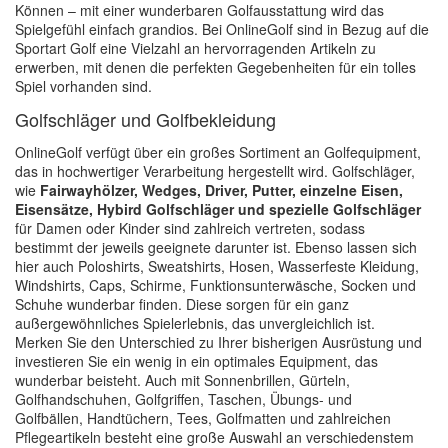
Können – mit einer wunderbaren Golfausstattung wird das
Spielgefühl einfach grandios. Bei OnlineGolf sind in Bezug auf die
Sportart Golf eine Vielzahl an hervorragenden Artikeln zu
erwerben, mit denen die perfekten Gegebenheiten für ein tolles
Spiel vorhanden sind.
Golfschläger und Golfbekleidung
OnlineGolf verfügt über ein großes Sortiment an Golfequipment,
das in hochwertiger Verarbeitung hergestellt wird. Golfschläger,
wie
Fairwayhölzer, Wedges, Driver, Putter, einzelne Eisen,
Eisensätze, Hybird Golfschläger und spezielle Golfschläger
für Damen oder Kinder sind zahlreich vertreten, sodass
bestimmt der jeweils geeignete darunter ist. Ebenso lassen sich
hier auch Poloshirts, Sweatshirts, Hosen, Wasserfeste Kleidung,
Windshirts, Caps, Schirme, Funktionsunterwäsche, Socken und
Schuhe wunderbar finden. Diese sorgen für ein ganz
außergewöhnliches Spielerlebnis, das unvergleichlich ist.
Merken Sie den Unterschied zu Ihrer bisherigen Ausrüstung und
investieren Sie ein wenig in ein optimales Equipment, das
wunderbar beisteht. Auch mit Sonnenbrillen, Gürteln,
Golfhandschuhen, Golfgriffen, Taschen, Übungs- und
Golfbällen, Handtüchern, Tees, Golfmatten und zahlreichen
Pflegeartikeln besteht eine große Auswahl an verschiedenstem