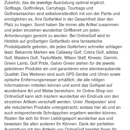
Zubehör, das die jeweilige Ausrüstung optimal ergänzt.
Golfbags, Golftrolleys, Carrybags, Tourbags und
Golfreisetaschen sind selbstverständlich mit von der Partie und
ermöglichen es, Ihre Golfartikel in der Gesamtheit über den
Platz zu tragen. Somit haben Sie immer alle Artikel zusammen
und jeden einzelnen wunderbar Griffbereit um jeden
Anforderungen gerecht zu werden. Bei OnlineGolf wird im
Hinblick auf großartigen Golfartikeln eine fantastische
Produktpalette geboten, die jedes Golferherz schneller schlagen
lässt. Bekannte Marken wie Callaway Golf, Cobra Golf, adidas
Golf, Masters Golf, TaylorMade, Wilson Staff, Kinesio, Garmin,
Green Lamb, Golf Pride, Galvin Green stehen für die jeweils
gebotenen Produkte ein und garantieren eine atemberaubende
Qualität. Des Weiteren sind auch GPS Geräte und Uhren sowie
optische Entfernungsmesser erhältlich, die alle nötigen
Informationen mitteilen können und somit das Golfspiel auf
wunderbare Art und Weise bereichern. Im Online-Shop von
OnlineGolf kann sich insofern wunderbar ein Eindruck von den
einzelnen Artikeln verschafft werden. Unter ‚Restposten’ sind
alle reduzierten Produkte untergebracht, sodass hier ab und an
auch entsprechende Schnäppchen ergattern werden können.
Rüsten Sie sich für Ihren Lieblingssport wunderbar aus und
beweisen Sie allen anderen Ihr Können. Dank der perfekten
Ausstattung mit den Artikeln von OnlineGolf bereitet Ihnen Ihr