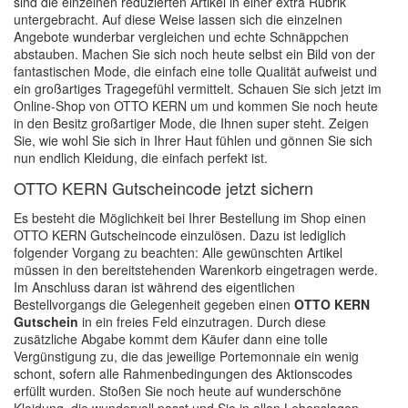
sind die einzelnen reduzierten Artikel in einer extra Rubrik
untergebracht. Auf diese Weise lassen sich die einzelnen
Angebote wunderbar vergleichen und echte Schnäppchen
abstauben. Machen Sie sich noch heute selbst ein Bild von der
fantastischen Mode, die einfach eine tolle Qualität aufweist und
ein großartiges Tragegefühl vermittelt. Schauen Sie sich jetzt im
Online-Shop von OTTO KERN um und kommen Sie noch heute
in den Besitz großartiger Mode, die Ihnen super steht. Zeigen
Sie, wie wohl Sie sich in Ihrer Haut fühlen und gönnen Sie sich
nun endlich Kleidung, die einfach perfekt ist.
OTTO KERN Gutscheincode jetzt sichern
Es besteht die Möglichkeit bei Ihrer Bestellung im Shop einen
OTTO KERN Gutscheincode einzulösen. Dazu ist lediglich
folgender Vorgang zu beachten: Alle gewünschten Artikel
müssen in den bereitstehenden Warenkorb eingetragen werde.
Im Anschluss daran ist während des eigentlichen
Bestellvorgangs die Gelegenheit gegeben einen
OTTO KERN
Gutschein
in ein freies Feld einzutragen. Durch diese
zusätzliche Abgabe kommt dem Käufer dann eine tolle
Vergünstigung zu, die das jeweilige Portemonnaie ein wenig
schont, sofern alle Rahmenbedingungen des Aktionscodes
erfüllt wurden. Stoßen Sie noch heute auf wunderschöne