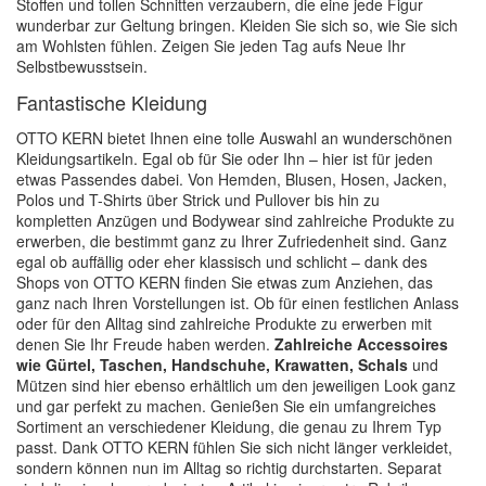
Stoffen und tollen Schnitten verzaubern, die eine jede Figur
wunderbar zur Geltung bringen. Kleiden Sie sich so, wie Sie sich
am Wohlsten fühlen. Zeigen Sie jeden Tag aufs Neue Ihr
Selbstbewusstsein.
Fantastische Kleidung
OTTO KERN bietet Ihnen eine tolle Auswahl an wunderschönen
Kleidungsartikeln. Egal ob für Sie oder Ihn – hier ist für jeden
etwas Passendes dabei. Von Hemden, Blusen, Hosen, Jacken,
Polos und T-Shirts über Strick und Pullover bis hin zu
kompletten Anzügen und Bodywear sind zahlreiche Produkte zu
erwerben, die bestimmt ganz zu Ihrer Zufriedenheit sind. Ganz
egal ob auffällig oder eher klassisch und schlicht – dank des
Shops von OTTO KERN finden Sie etwas zum Anziehen, das
ganz nach Ihren Vorstellungen ist. Ob für einen festlichen Anlass
oder für den Alltag sind zahlreiche Produkte zu erwerben mit
denen Sie Ihr Freude haben werden.
Zahlreiche Accessoires
wie Gürtel, Taschen, Handschuhe, Krawatten, Schals
und
Mützen sind hier ebenso erhältlich um den jeweiligen Look ganz
und gar perfekt zu machen. Genießen Sie ein umfangreiches
Sortiment an verschiedener Kleidung, die genau zu Ihrem Typ
passt. Dank OTTO KERN fühlen Sie sich nicht länger verkleidet,
sondern können nun im Alltag so richtig durchstarten. Separat