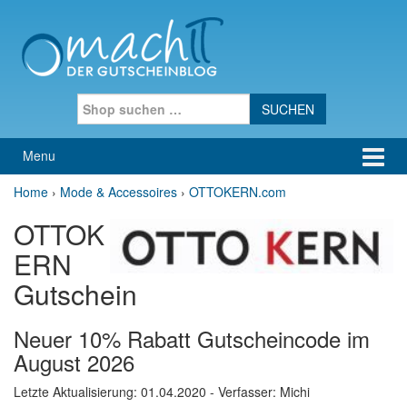
Skip to content
Skip to main menu
Search for:
Menu
Home
›
Mode & Accessoires
›
OTTOKERN.com
OTTOK
ERN
Gutschein
Neuer 10% Rabatt Gutscheincode im
August 2026
Letzte Aktualisierung:
01.04.2020
- Verfasser: Michi