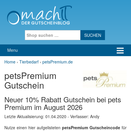
Skip to content
Skip to main menu
Search for:
Menu
Home
›
Tierbedarf
›
petsPremium.de
petsPremium
Gutschein
Neuer 10% Rabatt Gutschein bei pets
Premium im August 2026
Letzte Aktualisierung:
01.04.2020
- Verfasser: Andy
Nutze einen hier aufgelisteten
petsPremium Gutscheincode
für