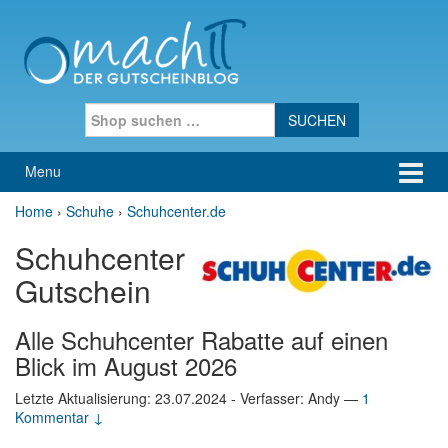
Skip to content
Skip to main menu
Search for:
Menu
Home
›
Schuhe
›
Schuhcenter.de
Schuhcenter
Gutschein
Alle Schuhcenter Rabatte auf einen
Blick im August 2026
Letzte Aktualisierung:
23.07.2024
- Verfasser: Andy
—
1
Kommentar ↓