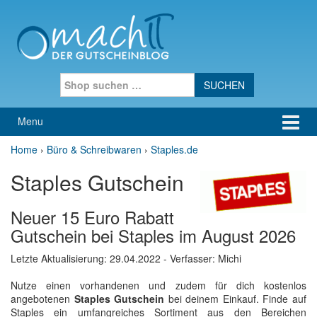
Skip to content
Skip to main menu
Search for:
Menu
Home
›
Büro & Schreibwaren
›
Staples.de
Staples Gutschein
Neuer 15 Euro Rabatt
Gutschein bei Staples im August 2026
Letzte Aktualisierung:
29.04.2022
- Verfasser: Michi
Nutze einen vorhandenen und zudem für dich kostenlos
angebotenen
Staples Gutschein
bei deinem Einkauf. Finde auf
Staples ein umfangreiches Sortiment aus den Bereichen