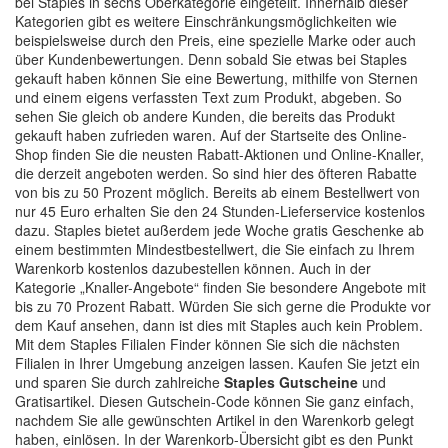
bei Staples in sechs Oberkategorie eingeteilt. Innerhalb dieser
Kategorien gibt es weitere Einschränkungsmöglichkeiten wie
beispielsweise durch den Preis, eine spezielle Marke oder auch
über Kundenbewertungen. Denn sobald Sie etwas bei Staples
gekauft haben können Sie eine Bewertung, mithilfe von Sternen
und einem eigens verfassten Text zum Produkt, abgeben. So
sehen Sie gleich ob andere Kunden, die bereits das Produkt
gekauft haben zufrieden waren. Auf der Startseite des Online-
Shop finden Sie die neusten Rabatt-Aktionen und Online-Knaller,
die derzeit angeboten werden. So sind hier des öfteren Rabatte
von bis zu 50 Prozent möglich. Bereits ab einem Bestellwert von
nur 45 Euro erhalten Sie den 24 Stunden-Lieferservice kostenlos
dazu. Staples bietet außerdem jede Woche gratis Geschenke ab
einem bestimmten Mindestbestellwert, die Sie einfach zu Ihrem
Warenkorb kostenlos dazubestellen können. Auch in der
Kategorie „Knaller-Angebote“ finden Sie besondere Angebote mit
bis zu 70 Prozent Rabatt. Würden Sie sich gerne die Produkte vor
dem Kauf ansehen, dann ist dies mit Staples auch kein Problem.
Mit dem Staples Filialen Finder können Sie sich die nächsten
Filialen in Ihrer Umgebung anzeigen lassen. Kaufen Sie jetzt ein
und sparen Sie durch zahlreiche
Staples Gutscheine
und
Gratisartikel. Diesen Gutschein-Code können Sie ganz einfach,
nachdem Sie alle gewünschten Artikel in den Warenkorb gelegt
haben, einlösen. In der Warenkorb-Übersicht gibt es den Punkt