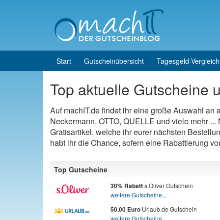
Skip to content
Skip to main menu
Start
Gutscheinübersicht
Tagesgeld-Vergleich
Top aktuelle Gutscheine u
Auf machIT.de findet ihr eine große Auswahl an
Neckermann, OTTO, QUELLE und viele mehr ... N
Gratisartikel, welche ihr eurer nächsten Bestellu
habt ihr die Chance, sofern eine Rabattierung v
Top Gutscheine
s.Oliver Gutschein
30% Rabatt
weitere Gutscheine...
Urlaub.de Gutschein
50,00 Euro
weitere Gutscheine...