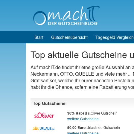
Skip to content
Skip to main menu
Start
Gutscheinübersicht
Tagesgeld-Vergleich
Top aktuelle Gutscheine u
Auf machIT.de findet ihr eine große Auswahl an
Neckermann, OTTO, QUELLE und viele mehr ... N
Gratisartikel, welche ihr eurer nächsten Bestellu
habt ihr die Chance, sofern eine Rabattierung v
Top Gutscheine
s.Oliver Gutschein
30% Rabatt
weitere Gutscheine...
Urlaub.de Gutschein
50,00 Euro
weitere Gutscheine...