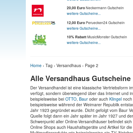
Neckermann Gutschein
20,00 Euro
weitere Gutscheine...
Peruecken24 Gutschein
12,00 Euro
weitere Gutscheine...
MusicMonster Gutschein
10% Rabatt
weitere Gutscheine...
Home
›
Tag › Versandhaus
› Page 2
Alle Versandhaus Gutscheine
Der Versandhandel ist eine klassische Vertriebsform i
verfügt, sondern überwiegend über das Internet und in
beispielsweise bei
OTTO
,
Baur
oder auch
Klingel
noch 
beispielsweise während der Weimarer Republik entstan
Jahr 1923 gegründet wurde. Dicht gefolgt vom Baur 
Quelle folgt dann ein Jahr später im Jahr 1927 und de
Schwerpunkt aller Online-Versandhäuser befindet sich
Online Shops auch Haushaltsgeräte und Artikel für d
Multimediaprodukte wie beispielsweise ein TV, Not