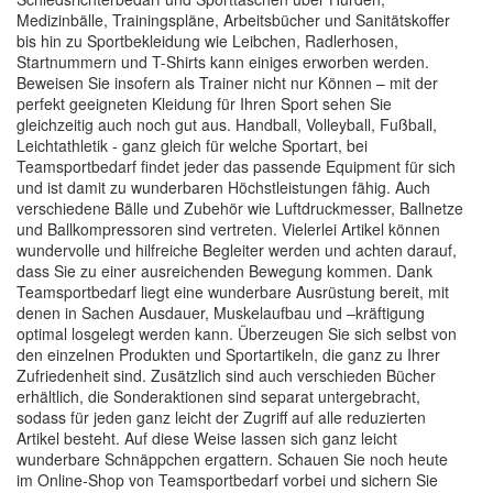
Medizinbälle, Trainingspläne, Arbeitsbücher und Sanitätskoffer
bis hin zu Sportbekleidung wie Leibchen, Radlerhosen,
Startnummern und T-Shirts kann einiges erworben werden.
Beweisen Sie insofern als Trainer nicht nur Können – mit der
perfekt geeigneten Kleidung für Ihren Sport sehen Sie
gleichzeitig auch noch gut aus. Handball, Volleyball, Fußball,
Leichtathletik - ganz gleich für welche Sportart, bei
Teamsportbedarf findet jeder das passende Equipment für sich
und ist damit zu wunderbaren Höchstleistungen fähig. Auch
verschiedene Bälle und Zubehör wie Luftdruckmesser, Ballnetze
und Ballkompressoren sind vertreten. Vielerlei Artikel können
wundervolle und hilfreiche Begleiter werden und achten darauf,
dass Sie zu einer ausreichenden Bewegung kommen. Dank
Teamsportbedarf liegt eine wunderbare Ausrüstung bereit, mit
denen in Sachen Ausdauer, Muskelaufbau und –kräftigung
optimal losgelegt werden kann. Überzeugen Sie sich selbst von
den einzelnen Produkten und Sportartikeln, die ganz zu Ihrer
Zufriedenheit sind. Zusätzlich sind auch verschieden Bücher
erhältlich, die Sonderaktionen sind separat untergebracht,
sodass für jeden ganz leicht der Zugriff auf alle reduzierten
Artikel besteht. Auf diese Weise lassen sich ganz leicht
wunderbare Schnäppchen ergattern. Schauen Sie noch heute
im Online-Shop von Teamsportbedarf vorbei und sichern Sie