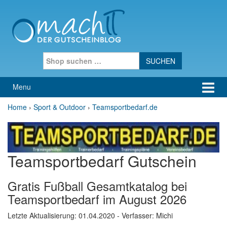
Skip to content
Skip to main menu
Search for:
Menu
Home
›
Sport & Outdoor
›
Teamsportbedarf.de
Teamsportbedarf Gutschein
Gratis Fußball Gesamtkatalog bei
Teamsportbedarf im August 2026
Letzte Aktualisierung:
01.04.2020
- Verfasser: Michi