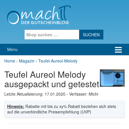
Skip to content
Skip to main menu
Search for:
Menu
Home
›
Magazin
›
Teufel-Aureol-Melody
Teufel Aureol Melody
ausgepackt und getestet
Letzte Aktualisierung:
17.01.2020
- Verfasser: Michi
Hinweis:
Rabatte mit bis zu xy% Rabatt beziehen sich stets
auf die unverbindliche Preisempfehlung (UVP)