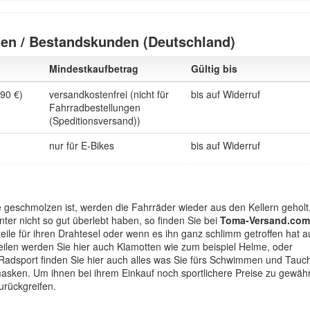
en / Bestandskunden (Deutschland)
Mindestkaufbetrag
Gültig bis
,90 €)
versandkostenfrei (nicht für
bis auf Widerruf
Fahrradbestellungen
(Speditionsversand))
nur für E-Bikes
bis auf Widerruf
geschmolzen ist, werden die Fahrräder wieder aus den Kellern geholt
nter nicht so gut überlebt haben, so finden Sie bei
Toma-Versand.com
teile für ihren Drahtesel oder wenn es ihn ganz schlimm getroffen hat 
ilen werden Sie hier auch Klamotten wie zum beispiel Helme, oder
adsport finden Sie hier auch alles was Sie fürs Schwimmen und Tauc
sken. Um ihnen bei ihrem Einkauf noch sportlichere Preise zu gewäh
urückgreifen.