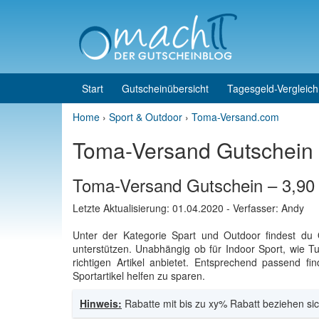
Skip to content
Skip to main menu
Start
Gutscheinübersicht
Tagesgeld-Vergleich
Home
›
Sport & Outdoor
›
Toma-Versand.com
Toma-Versand Gutschein
Toma-Versand Gutschein – 3,90
Letzte Aktualisierung:
01.04.2020
- Verfasser: Andy
Unter der Kategorie Spart und Outdoor findest du O
unterstützen. Unabhängig ob für Indoor Sport, wie Tu
richtigen Artikel anbietet. Entsprechend passend f
Sportartikel helfen zu sparen.
Hinweis:
Rabatte mit bis zu xy% Rabatt beziehen sic