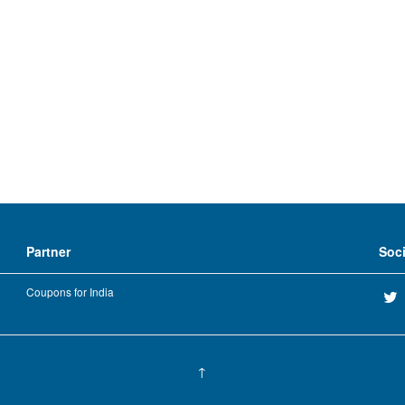
Partner
Soc
Coupons for India
↑