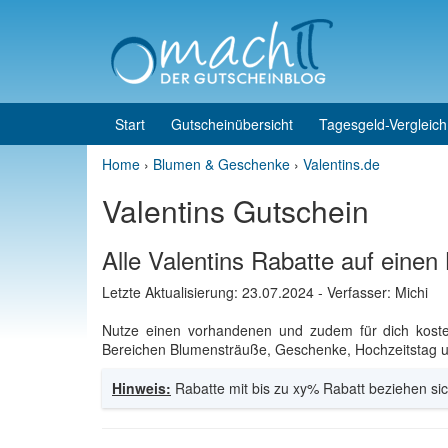
Skip to content
Skip to main menu
Start
Gutscheinübersicht
Tagesgeld-Vergleich
Home
›
Blumen & Geschenke
›
Valentins.de
Valentins Gutschein
Alle Valentins Rabatte auf einen
Letzte Aktualisierung:
23.07.2024
- Verfasser: Michi
Nutze einen vorhandenen und zudem für dich kos
Bereichen Blumensträuße, Geschenke, Hochzeitstag und 
Hinweis:
Rabatte mit bis zu xy% Rabatt beziehen sic