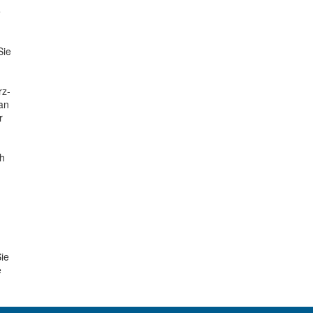
e
Sie
rz-
an
r
m
ch
ie
e