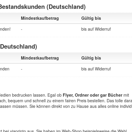
 Bestandskunden (Deutschland)
Mindestkaufbetrag
Gültig bis
anden!
-
bis auf Widerruf
 (Deutschland)
Mindestkaufbetrag
Gültig bis
anden
-
bis auf Widerruf
n Medien bedrucken lassen. Egal ob
Flyer, Ordner oder gar Bücher
mit
ach, bequem und schnell zu einem fairen Preis bestellen. Das tolle dar
lassen müssen. Sie können direkt von zu Hause aus alles online individ
t bei viaprinto aus. Sie haben im Web-Shop beispielsweise die Wahl