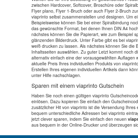
zwischen Hardcover, Softcover, Broschüre oder Spiralb
Flyer plano, Flyer 1-Bruch oder auch Flyer 2-Bruch zum
viaprinto selbst zusammenstellen und designen. Um ein
Beispielsweise können Sie bei einer Spiralbindung no
das gewünschte Format, bei denen Ihnen DIN A4 hoch 
nächstes können Sie die Papierart, wie zum Beispiel sp
glänzenden Bilderdruck. Unter Farbe gibt es bei viapri
weiß drucken zu lassen. Als nächstes können Sie die 
Inhaltsseiten auswählen. Zu guter Letzt kommt noch di
alternativ einfach eine der vorausgewählten Auflagen 
aktuelle Preis Ihres individuellen Produkts von viapr
Erstellen Ihres eigenen individuellen Artikels dann kö
unter Hilfe nachschlagen.
Sparen mit einem viaprinto Gutschein
Haben Sie noch einen gültigen viaprinto Gutscheinco
einlösen. Dazu kopieren Sie einfach den Gutscheincode
zusätzlicher Hit von viaprinto ist die Versendung Ihr
bequem unterschiedliche Adressen bei viaprinto eintra
jetzt clever sparen, indem Sie einfach den neuen
viap
aus bequem in der Online-Drucker und überzeugen sich