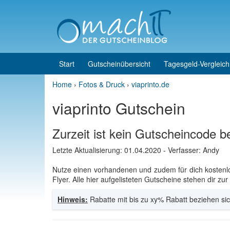
Skip to content
Skip to main menu
Start
Gutscheinübersicht
Tagesgeld-Vergleich
Home
›
Fotos & Druck
›
viaprinto.de
viaprinto Gutschein
Zurzeit ist kein Gutscheincode b
Letzte Aktualisierung:
01.04.2020
- Verfasser: Andy
Nutze einen vorhandenen und zudem für dich kosten
Flyer. Alle hier aufgelisteten Gutscheine stehen dir zu
Hinweis:
Rabatte mit bis zu xy% Rabatt beziehen sic