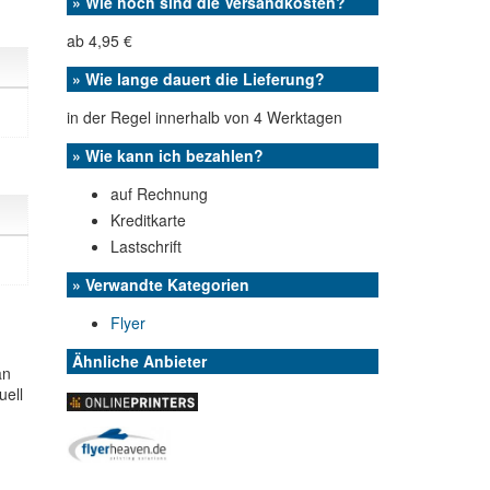
» Wie hoch sind die Versandkosten?
ab 4,95 €
» Wie lange dauert die Lieferung?
in der Regel innerhalb von 4 Werktagen
» Wie kann ich bezahlen?
auf Rechnung
Kreditkarte
Lastschrift
» Verwandte Kategorien
Flyer
Ähnliche Anbieter
an
uell