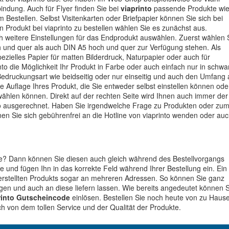
indung. Auch für Flyer finden Sie bei
viaprinto
passende Produkte wi
 Bestellen. Selbst Visitenkarten oder Briefpapier können Sie sich bei
 Produkt bei viaprinto zu bestellen wählen Sie es zunächst aus.
ch weitere Einstellungen für das Endprodukt auswählen. Zuerst wählen 
und quer als auch DIN A5 hoch und quer zur Verfügung stehen. Als
ezielles Papier für matten Bilderdruck, Naturpapier oder auch für
nto die Möglichkeit Ihr Produkt in Farbe oder auch einfach nur in schwa
Bedruckungsart wie beidseitig oder nur einseitig und auch den Umfang 
e Auflage Ihres Produkt, die Sie entweder selbst einstellen können ode
wählen können. Direkt auf der rechten Seite wird Ihnen auch immer der
into ausgerechnet. Haben Sie irgendwelche Frage zu Produkten oder zu
nnen Sie sich gebührenfrei an die Hotline von viaprinto wenden oder au
de? Dann können Sie diesen auch gleich während des Bestellvorgangs
 und fügen Ihn in das korrekte Feld während Ihrer Bestellung ein. Ein
es erstellten Produkts sogar an mehreren Adressen. So können Sie ganz
gen und auch an diese liefern lassen. Wie bereits angedeutet können S
rinto Gutscheincode
einlösen. Bestellen Sie noch heute von zu Haus
 von dem tollen Service und der Qualität der Produkte.