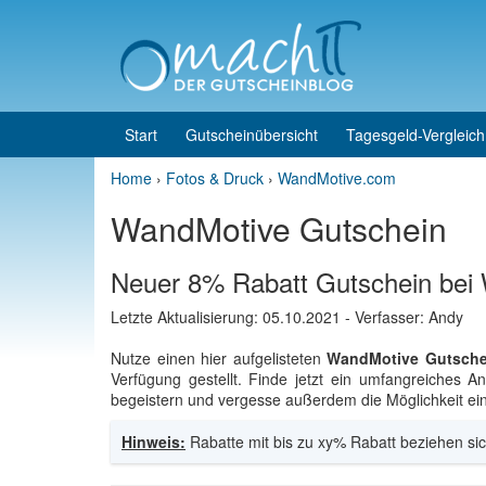
Skip to content
Skip to main menu
Start
Gutscheinübersicht
Tagesgeld-Vergleich
Home
›
Fotos & Druck
›
WandMotive.com
WandMotive Gutschein
Neuer 8% Rabatt Gutschein bei
Letzte Aktualisierung:
05.10.2021
- Verfasser: Andy
Nutze einen hier aufgelisteten
WandMotive Gutsche
Verfügung gestellt. Finde jetzt ein umfangreiches
begeistern und vergesse außerdem die Möglichkeit ein
Hinweis:
Rabatte mit bis zu xy% Rabatt beziehen sic