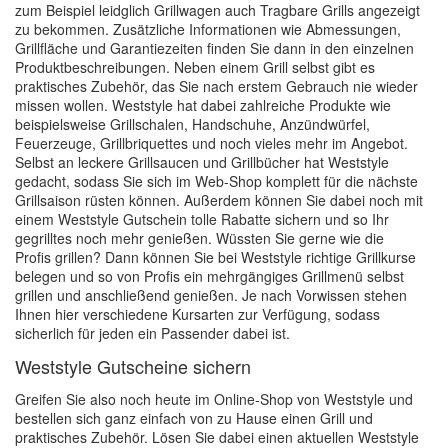
zum Beispiel leidglich Grillwagen auch Tragbare Grills angezeigt
zu bekommen. Zusätzliche Informationen wie Abmessungen,
Grillfläche und Garantiezeiten finden Sie dann in den einzelnen
Produktbeschreibungen. Neben einem Grill selbst gibt es
praktisches Zubehör, das Sie nach erstem Gebrauch nie wieder
missen wollen. Weststyle hat dabei zahlreiche Produkte wie
beispielsweise Grillschalen, Handschuhe, Anzündwürfel,
Feuerzeuge, Grillbriquettes und noch vieles mehr im Angebot.
Selbst an leckere Grillsaucen und Grillbücher hat Weststyle
gedacht, sodass Sie sich im Web-Shop komplett für die nächste
Grillsaison rüsten können. Außerdem können Sie dabei noch mit
einem Weststyle Gutschein tolle Rabatte sichern und so Ihr
gegrilltes noch mehr genießen. Wüssten Sie gerne wie die
Profis grillen? Dann können Sie bei Weststyle richtige Grillkurse
belegen und so von Profis ein mehrgängiges Grillmenü selbst
grillen und anschließend genießen. Je nach Vorwissen stehen
Ihnen hier verschiedene Kursarten zur Verfügung, sodass
sicherlich für jeden ein Passender dabei ist.
Weststyle Gutscheine sichern
Greifen Sie also noch heute im Online-Shop von Weststyle und
bestellen sich ganz einfach von zu Hause einen Grill und
praktisches Zubehör. Lösen Sie dabei einen aktuellen Weststyle