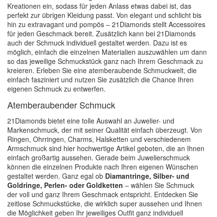
Kreationen ein, sodass für jeden Anlass etwas dabei ist, das
perfekt zur übrigen Kleidung passt. Von elegant und schlicht bis
hin zu extravagant und pompös – 21Diamonds stellt Accessoires
für jeden Geschmack bereit. Zusätzlich kann bei 21Diamonds
auch der Schmuck individuell gestaltet werden. Dazu ist es
möglich, einfach die einzelnen Materialien auszuwählen um dann
so das jeweilige Schmuckstück ganz nach Ihrem Geschmack zu
kreieren. Erleben Sie eine atemberaubende Schmuckwelt, die
einfach fasziniert und nutzen Sie zusätzlich die Chance Ihren
eigenen Schmuck zu entwerfen.
Atemberaubender Schmuck
21Diamonds bietet eine tolle Auswahl an Juwelier- und
Markenschmuck, der mit seiner Qualität einfach überzeugt. Von
Ringen, Ohrringen, Charms, Halsketten und verschiedenem
Armschmuck sind hier hochwertige Artikel geboten, die an Ihnen
einfach großartig aussehen. Gerade beim Juwelierschmuck
können die einzelnen Produkte nach Ihren eigenen Wünschen
gestaltet werden. Ganz egal ob
Diamantringe, Silber- und
Goldringe, Perlen- oder Goldketten
– wählen Sie Schmuck
der voll und ganz Ihrem Geschmack entspricht. Entdecken Sie
zeitlose Schmuckstücke, die wirklich super aussehen und Ihnen
die Möglichkeit geben Ihr jeweiliges Outfit ganz individuell