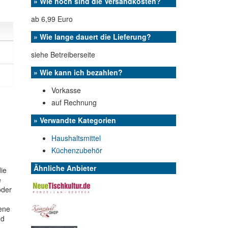
» Wie hoch sind die Versandkosten?
ab 6,99 Euro
» Wie lange dauert die Lieferung?
siehe Betreiberseite
» Wie kann ich bezahlen?
Vorkasse
auf Rechnung
» Verwandte Kategorien
Haushaltsmittel
Küchenzubehör
Ähnliche Anbieter
ie
e
oder
ene
nd