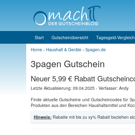
Skip to content
Skip to main menu
Start
Gutscheinübersicht
Tagesgeld-Vergleich
Home
›
Haushalt & Geräte
›
3pagen.de
3pagen Gutschein
Neuer 5,99 € Rabatt Gutscheinc
Letzte Aktualisierung:
09.04.2025
- Verfasser: Andy
Finde aktuelle Gutscheine und Gutscheincodes für 3
Produkten aus den Bereichen Haushaltsmittel und Küch
Hinweis:
Rabatte mit bis zu xy% Rabatt beziehen sic