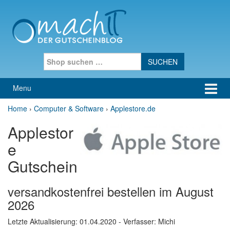
Skip to content
Skip to main menu
Search for:
Menu
Home
›
Computer & Software
›
Applestore.de
Applestor
e
Gutschein
versandkostenfrei bestellen im August
2026
Letzte Aktualisierung:
01.04.2020
- Verfasser: Michi