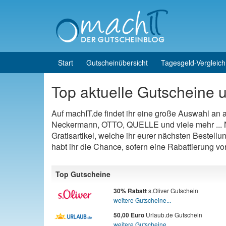
Skip to content
Skip to main menu
Start
Gutscheinübersicht
Tagesgeld-Vergleich
Top aktuelle Gutscheine u
Auf machIT.de findet ihr eine große Auswahl an
Neckermann, OTTO, QUELLE und viele mehr ... N
Gratisartikel, welche ihr eurer nächsten Bestellu
habt ihr die Chance, sofern eine Rabattierung v
Top Gutscheine
s.Oliver Gutschein
30% Rabatt
weitere Gutscheine...
Urlaub.de Gutschein
50,00 Euro
weitere Gutscheine...