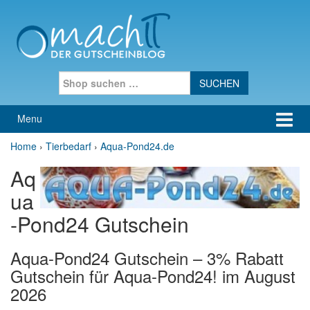
Skip to content
Skip to main menu
Search for:
Menu
Home
›
Tierbedarf
›
Aqua-Pond24.de
Aq
ua
-Pond24 Gutschein
Aqua-Pond24 Gutschein – 3% Rabatt
Gutschein für Aqua-Pond24! im August
2026