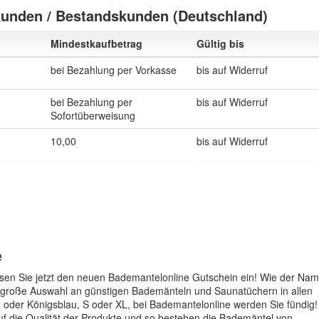
unden / Bestandskunden (Deutschland)
Mindestkaufbetrag
Gültig bis
bei Bezahlung per Vorkasse
bis auf Widerruf
bei Bezahlung per
bis auf Widerruf
Sofortüberweisung
10,00
bis auf Widerruf
e
sen Sie jetzt den neuen Bademantelonline Gutschein ein! Wie der Na
e große Auswahl an günstigen Bademänteln und Saunatüchern in allen
oder Königsblau, S oder XL, bei Bademantelonline werden Sie fündig!
uf die Qualität der Produkte und so bestehen die Bademäntel von