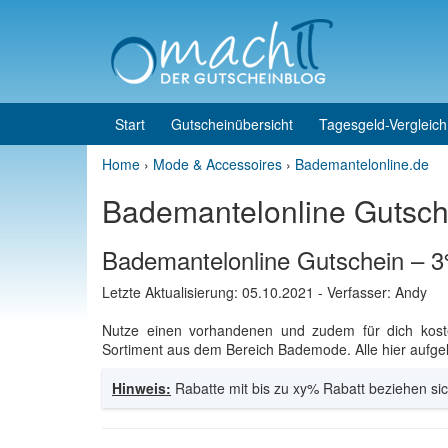
Skip to content
Skip to main menu
Start
Gutscheinübersicht
Tagesgeld-Vergleich
Home
›
Mode & Accessoires
›
Bademantelonline.de
Bademantelonline Gutsch
Bademantelonline Gutschein – 3
Letzte Aktualisierung:
05.10.2021
- Verfasser: Andy
Nutze einen vorhandenen und zudem für dich kos
Sortiment aus dem Bereich Bademode. Alle hier aufgeli
Hinweis:
Rabatte mit bis zu xy% Rabatt beziehen sic