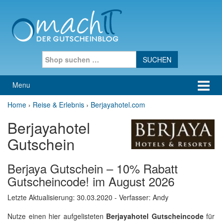
Skip to content
Skip to main menu
Search for:
Menu
Home
›
Reise & Erlebnis
›
Berjayahotel.com
Berjayahotel
Gutschein
Berjaya Gutschein – 10% Rabatt
Gutscheincode! im August 2026
Letzte Aktualisierung:
30.03.2020
- Verfasser: Andy
Nutze einen hier aufgelisteten
Berjayahotel Gutscheincode
für