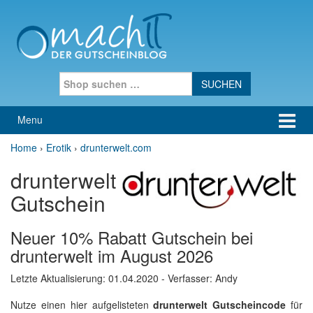
Skip to content
Skip to main menu
Search for:
Menu
Home
›
Erotik
›
drunterwelt.com
drunterwelt
Gutschein
Neuer 10% Rabatt Gutschein bei
drunterwelt im August 2026
Letzte Aktualisierung:
01.04.2020
- Verfasser: Andy
Nutze einen hier aufgelisteten
drunterwelt Gutscheincode
für