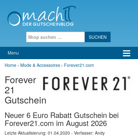
Skip to content
Skip to main menu
Search for:
Menu
Home
›
Mode & Accessoires
›
Forever21.com
Forever
21
Gutschein
Neuer 6 Euro Rabatt Gutschein bei
Forever21.com im August 2026
Letzte Aktualisierung:
01.04.2020
- Verfasser: Andy