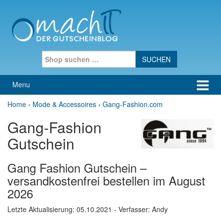
Skip to content
Skip to main menu
Search for:
Menu
Home
›
Mode & Accessoires
›
Gang-Fashion.com
Gang-Fashion
Gutschein
Gang Fashion Gutschein –
versandkostenfrei bestellen im August
2026
Letzte Aktualisierung:
05.10.2021
- Verfasser: Andy